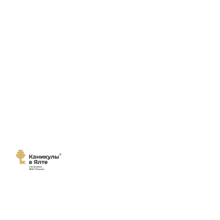
Мы переехали!
Сайт
санатория "Каникулы в Ялте"
переехал на новый домен
каникулы-в-ялте.рф