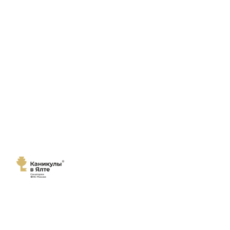
Мы переехали!
Сайт
санатория "Каникулы в Ялте"
переехал на новый домен
каникулы-в-ялте.рф