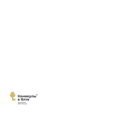
Мы переехали!
Сайт
санатория "Каникулы в Ялте"
переехал на новый домен
каникулы-в-ялте.рф