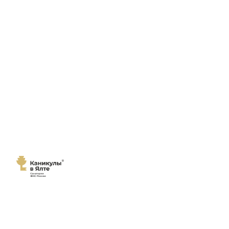
Мы переехали!
Сайт
санатория "Каникулы в Ялте"
переехал на новый домен
каникулы-в-ялте.рф