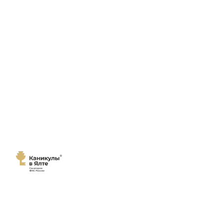
Мы переехали!
Сайт
санатория "Каникулы в Ялте"
переехал на новый домен
каникулы-в-ялте.рф