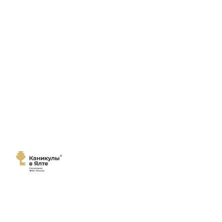
Мы переехали!
Сайт
санатория "Каникулы в Ялте"
переехал на новый домен
каникулы-в-ялте.рф