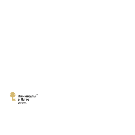
Мы переехали!
Сайт
санатория "Каникулы в Ялте"
переехал на новый домен
каникулы-в-ялте.рф